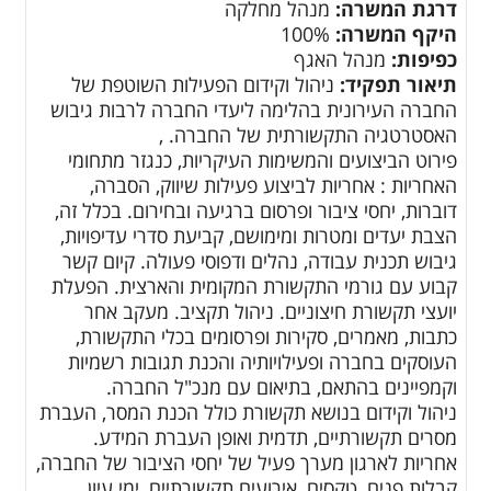
דרגת המשרה:
מנהל מחלקה
היקף המשרה:
100%
כפיפות:
מנהל האגף
תיאור תפקיד:
ניהול וקידום הפעילות השוטפת של
החברה העירונית בהלימה ליעדי החברה לרבות גיבוש
האסטרטגיה התקשורתית של החברה. ,
פירוט הביצועים והמשימות העיקריות, כנגזר מתחומי
האחריות : אחריות לביצוע פעילות שיווק, הסברה,
דוברות, יחסי ציבור ופרסום ברגיעה ובחירום. בכלל זה,
הצבת יעדים ומטרות ומימושם, קביעת סדרי עדיפויות,
גיבוש תכנית עבודה, נהלים ודפוסי פעולה. קיום קשר
קבוע עם גורמי התקשורת המקומית והארצית. הפעלת
יועצי תקשורת חיצוניים. ניהול תקציב. מעקב אחר
כתבות, מאמרים, סקירות ופרסומים בכלי התקשורת,
העוסקים בחברה ופעילויותיה והכנת תגובות רשמיות
וקמפיינים בהתאם, בתיאום עם מנכ"ל החברה.
ניהול וקידום בנושא תקשורת כולל הכנת המסר, העברת
מסרים תקשורתיים, תדמית ואופן העברת המידע.
אחריות לארגון מערך פעיל של יחסי הציבור של החברה,
קבלות פנים, טקסים, אירועים תקשורתיים, ימי עיון