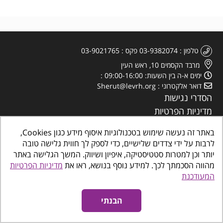
טלפון
03-9382074
פקס
03-9021765
מרבד הקסמים 10, ראש העין
ימים א-ה בין השעות: 09:00-16:00
דואר אלקטרוני
Sherut@levrh.org
הסדרי נגישות
מדיניות הפרטיות
באתר זה נעשה שימוש בטכנולוגיות איסוף מידע כגון Cookies,
לרבות על ידי צדדים שלישיים, כדי לספק לך חווית גלישה טובה
יותר וכן למטרות סטטיסטיקה, איפיון ושיווק. המשך הגלישה באתר
מהווה הסכמתך לכך. למידע נוסף בנושא, ראו את
מדיניות הפרטיות
כל הזכויות שמורות
©
www.makombalev.org.il
החברה העירונית ראש העין מרכזים
המעודכנת
קהילתיים, תרבות פנאי וספורט
אינטרדיל בניית אתרים לעסקים
נגישות אתרים
הבנתי