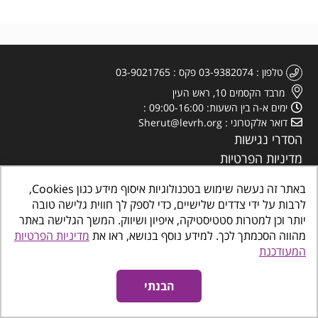
טלפון
03-9382074
פקס
03-9021765
מרבד הקסמים 10, ראש העין
ימים א-ה בין השעות: 09:00-16:00
דואר אלקטרוני
Sherut@levrh.org
הסדרי נגישות
מדיניות הפרטיות
באתר זה נעשה שימוש בטכנולוגיות איסוף מידע כגון Cookies,
לרבות על ידי צדדים שלישיים, כדי לספק לך חווית גלישה טובה
יותר וכן למטרות סטטיסטיקה, איפיון ושיווק. המשך הגלישה באתר
מהווה הסכמתך לכך. למידע נוסף בנושא, ראו את
מדיניות הפרטיות
כל הזכויות שמורות
©
www.makombalev.org.il
החברה העירונית ראש העין מרכזים
המעודכנת
קהילתיים, תרבות פנאי וספורט
אינטרדיל בניית אתרים לעסקים
נגישות אתרים
הבנתי