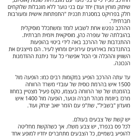
שיתוק מוחין ועוד) יחד עם בני נוער ללא מוגבלות שלוקחים
חלק בפרויקט במסגרת תכנית "התפתחות אישית ומעורבות
חברתית".
ההרכב נפגש אחת לשבוע לומד ומשתכלל מוסיקלית
בהובלתה של עופרה כהן, מוסיקאית ויזמית חברתית.
ההתנדבות של ההרכב באה לידי ביטוי בהופעות
בהתנדבות באירועים עירוניים ומחוץ לעיר. הם מייצגים את
השוויון וההכלה וכי הכול אפשרי כל עוד ניתנת ההזדמנות
הנכונה.
עד עתה ההרכב הופיע במקומות רבים כמו: הופעה מול
1500 איש בהרמת כוסית של עובדי משרד הרווחה
בהזמנתו של שר הרווחה בעצמו, טקס פעיל מצטיין במחוז
מרכז ביוזמת מנהל חברה ונוער, הופעה מול 1400 איש
מועדון "בשביל", שת"פ עם הזמר יואב יצחק ועוד.
יש קשת של צבעים בעולם.
לכל פס בנפרד, יש צבע משלו. אך כשהקשת מחליטה
להופיע בשמיים, כל הצבעים מתחברים יחדיו למופע אחד