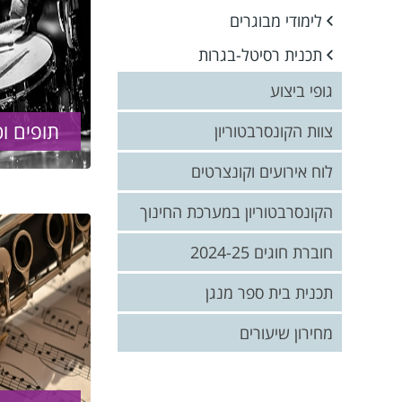
לימודי מבוגרים
תכנית רסיטל-בגרות
גופי ביצוע
תופים ו
תזמורות
צוות הקונסרבטוריון
מקהלות
צוות המנהלה
לוח אירועים וקונצרטים
הרכבים קאמריים
סגל ההוראה
הקונסרבטוריון במערכת החינוך
הרכבי VIBE
בתי ספר מנגנים
חוברת חוגים 2024-25
גופים עירוניים
מגמת מוסיקה בחטיבות
תכנית בית ספר מנגן
הרכב מנצח ראש העין
הביניים
מחירון שיעורים
מגמת המוסיקה בתיכון בגין
מחוייבות אישית