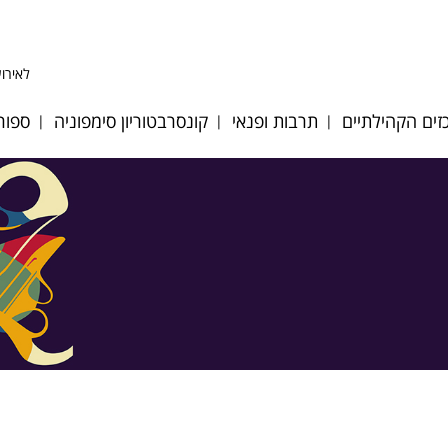
לאירוע
ים הקהילתיים
תרבות ופנאי
קונסרבטוריון סימפוניה
ספור
ע לב אפק
היכל התרבות
אודות
כדו
ע לב הגבעה
אולם סימפוניה
מחלקות כלים ומסלולי
כדו
לימוד
 לב מייסדים
אגם הצלילים
כדו
גופי ביצוע
ע לב פסגות
דיוקן - בית ספר
כדו
לאומנות
צוות הקונסרבטוריון
וסיות מיוחדות
מאמ
מגדל צדק
לוח אירועים וקונצרטים
רת אולמות
טני
תזמורת כלי הפריטה
הקונסרבטוריון
ים ציבוריים
טני
הישראלית
במערכת החינוך
ות קיץ 2026
קרא
מתחם האמנים
חוברת חוגים 2024-25
ן רישום חוגים
תכנית בית ספר מנגן
2025-2