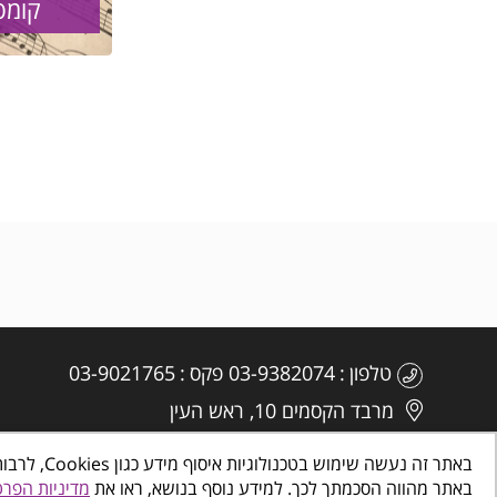
קומפו
טלפון
03-9382074
פקס
03-9021765
מרבד הקסמים 10, ראש העין
באתר זה נ
באתר מהווה הסכמתך לכך. למידע נוסף בנושא, ראו את
מדיניות הפרט
כל הזכויות שמורות
©
www.makombalev.org.il
החברה העירונית 