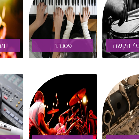
כלי הקשה
פסנתר
מח