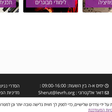
זיציה
לימודי מבוגרים
תכנית
ימים א-ה בין השעות: 09:00-16:00
הסדרי נגיש
דואר אלקטרוני
Sherut@levrh.org
מדיניות הפר
עשה שימוש בטכנולוגיות איסוף מידע כגון Cookies, לרבות על ידי צדדים שלישיים, כדי לספק לך חווית גלישה
יות המעודכנת
ראש העין מרכזים קהילתיים, תרבות פנאי וספורט