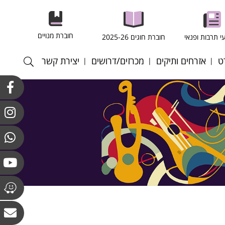
חוברת מנויים
י תרבות ופנאי
חוברת חוגים 2025-26
ט
אזרחים ותיקים
מכרזים/דרושים
יצירת קשר
רסל
חוגים במרכז לאזרחים
התקשרויות ורכש
וותיקים וולפסון
רגל
כוח אדם
חוגים מועדון גבעת
רעף
קולות קוראים
הסלעים
ריד
אנט - כדורשת
ס שדה
ס שולחן
טה