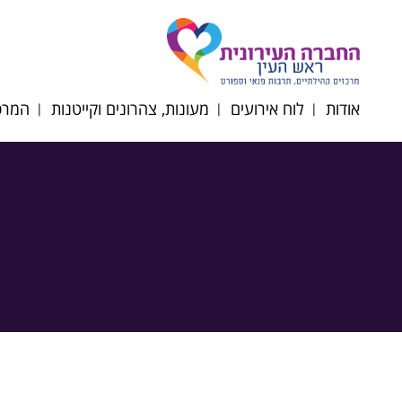
אודות
לוח אירועים
מעונות, צהרונים וקייטנות
המרכז
דירקטוריון החברה
תקנון רכישת כרטיסים
הרשמה לצהרונים
רוב
תשפ"ז
מטה החברה
רוב
מעונות יום
הסדרי
רובע
נגישות/תקנון/דוח כספי
סבסוד צהרוני גני ילדים
רוב
ופרוטוקולים
וחט"צ תשפ"ו
אוכל
לוח חופשות צהרונים
תשפ"ו 2025-2026
השכ
ניוזלטר צהרוני גנים
מרחב
תפריטי הזנה תשפ"ו
קייטנ
2025-2026
תקנו
טופס ועדת הנחות
תשפ"ו 6