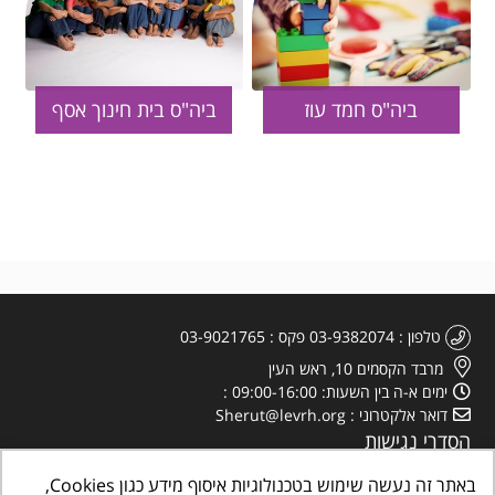
ביה"ס חמד עוז
ביה"ס בית חינוך אסף
טלפון
03-9382074
פקס
03-9021765
מרבד הקסמים 10, ראש העין
ימים א-ה בין השעות: 09:00-16:00
דואר אלקטרוני
Sherut@levrh.org
הסדרי נגישות
מדיניות הפרטיות
באתר זה נעשה שימוש בטכנולוגיות איסוף מידע כגון Cookies,