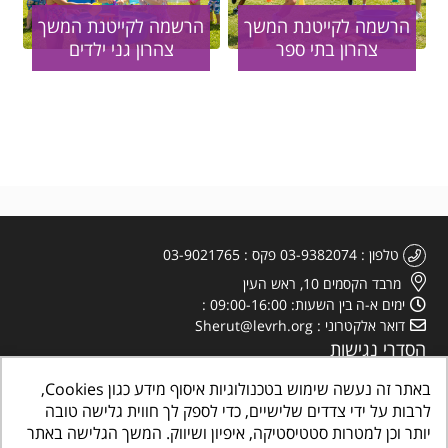
הרשמה לקייטנת המשך
הרשמה לקייטנת המשך
צהרון בתי ספר
צהרון גני ילדים
טלפון
03-9382074
פקס
03-9021765
מרבד הקסמים 10, ראש העין
ימים א-ה בין השעות: 09:00-16:00
דואר אלקטרוני
Sherut@levrh.org
הסדרי נגישות
מדיניות הפרטיות
באתר זה נעשה שימוש בטכנולוגיות איסוף מידע כגון Cookies,
לרבות על ידי צדדים שלישיים, כדי לספק לך חווית גלישה טובה
יותר וכן למטרות סטטיסטיקה, איפיון ושיווק. המשך הגלישה באתר