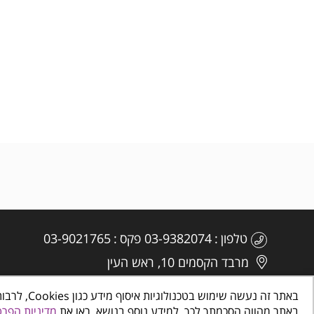
טלפון
03-9382074
פקס
03-9021765
מרבד הקסמים 10, ראש העין
באתר זה נ
באתר מהווה הסכמתך לכך. למידע נוסף בנושא, ראו את
מדיניות הפרט
כל הזכויות שמורות
©
www.makombalev.org.il
החברה העירונית 