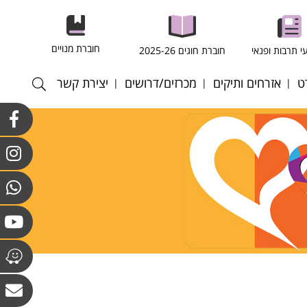
חוברת מנויים
י תרבות ופנאי
חוברת חוגים 2025-26
ט
אזרחים ותיקים
מכרזים/דרושים
יצירת קשר
רסל
חוגים במרכז לאזרחים
התקשרויות ורכש
וותיקים וולפסון
רגל
כוח אדם
חוגים מועדון גבעת
רעף
קולות קוראים
הסלעים
ריד
אנט - כדורשת
ס שדה
ס שולחן
טה