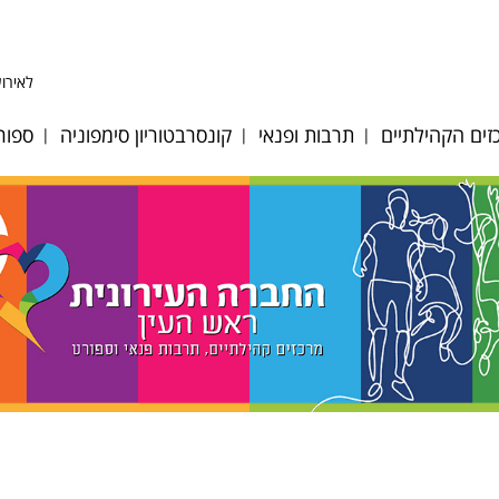
לאירוע
ים הקהילתיים
תרבות ופנאי
קונסרבטוריון סימפוניה
ספור
ע לב אפק
היכל התרבות
אודות
כדו
ע לב הגבעה
אולם סימפוניה
מחלקות כלים ומסלולי
כדו
לימוד
 לב מייסדים
אגם הצלילים
כדו
גופי ביצוע
ע לב פסגות
דיוקן - בית ספר
כדו
לאומנות
צוות הקונסרבטוריון
וסיות מיוחדות
מאמ
מגדל צדק
לוח אירועים וקונצרטים
רת אולמות
טני
תזמורת כלי הפריטה
הקונסרבטוריון
ים ציבוריים
טני
הישראלית
במערכת החינוך
ות קיץ 2026
קרא
מתחם האמנים
חוברת חוגים 2024-25
ן רישום חוגים
תכנית בית ספר מנגן
2025-2