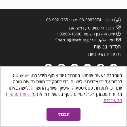
טלפון
03-9382074
פקס
03-9021765
מרבד הקסמים 10, ראש העין
ימים א-ה בין השעות: 09:00-16:00
דואר אלקטרוני
Sherut@levrh.org
הסדרי נגישות
מדיניות הפרטיות
באתר זה נעשה שימוש בטכנולוגיות איסוף מידע כגון Cookies,
לרבות על ידי צדדים שלישיים, כדי לספק לך חווית גלישה טובה
יותר וכן למטרות סטטיסטיקה, איפיון ושיווק. המשך הגלישה באתר
כל הזכויות שמורות
©
www.makombalev.org.il
החברה העירונית ראש העין מרכזים
קהילתיים, תרבות פנאי וספורט
מהווה הסכמתך לכך. למידע נוסף בנושא, ראו את
מדיניות הפרטיות
המעודכנת
אינטרדיל בניית אתרים לעסקים
נגישות אתרים
הבנתי