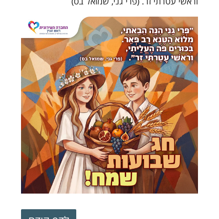
וראשי עטרתי זר. (פרי גני, שמואל בס)