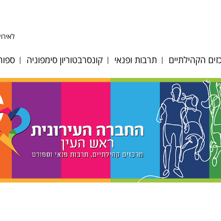
לאירוע
ים הקהילתיים
תרבות ופנאי
קונסרבטוריון סימפוניה
ספור
ע לב אפק
היכל התרבות
אודות
כדו
ע לב הגבעה
אולם סימפוניה
מחלקות כלים ומסלולי
כדו
לימוד
 לב מייסדים
אגם הצלילים
כדו
גופי ביצוע
ע לב פסגות
דיוקן - בית ספר
כדו
לאומנות
צוות הקונסרבטוריון
וסיות מיוחדות
מאמ
מגדל צדק
לוח אירועים וקונצרטים
רת אולמות
טני
תזמורת כלי הפריטה
הקונסרבטוריון
ים ציבוריים
טני
הישראלית
במערכת החינוך
ות קיץ 2026
קרא
מתחם האמנים
חוברת חוגים 2024-25
ן רישום חוגים
תכנית בית ספר מנגן
2025-2