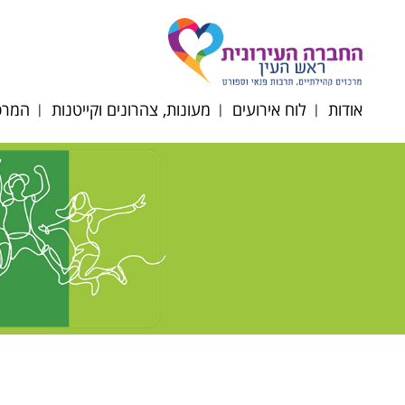
אודות
לוח אירועים
מעונות, צהרונים וקייטנות
המרכז
דירקטוריון החברה
תקנון רכישת כרטיסים
הרשמה לצהרונים
רוב
תשפ"ז
מטה החברה
רוב
מעונות יום
הסדרי
רובע
נגישות/תקנון/דוח כספי
סבסוד צהרוני גני ילדים
רוב
ופרוטוקולים
וחט"צ תשפ"ו
אוכל
לוח חופשות צהרונים
תשפ"ו 2025-2026
השכ
ניוזלטר צהרוני גנים
מרחב
תפריטי הזנה תשפ"ו
קייטנ
2025-2026
תקנו
טופס ועדת הנחות
תשפ"ו 6