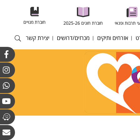
חוברת מנויים
י תרבות ופנאי
חוברת חוגים 2025-26
ט
אזרחים ותיקים
מכרזים/דרושים
יצירת קשר
רסל
חוגים במרכז לאזרחים
התקשרויות ורכש
וותיקים וולפסון
רגל
כוח אדם
חוגים מועדון גבעת
רעף
קולות קוראים
הסלעים
ריד
אנט - כדורשת
ס שדה
ס שולחן
טה