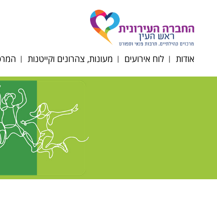
אודות
לוח אירועים
מעונות, צהרונים וקייטנות
המרכז
דירקטוריון החברה
תקנון רכישת כרטיסים
הרשמה לצהרונים
רוב
תשפ"ז
מטה החברה
רוב
מעונות יום
הסדרי
רובע
נגישות/תקנון/דוח כספי
סבסוד צהרוני גני ילדים
רוב
ופרוטוקולים
וחט"צ תשפ"ו
אוכל
לוח חופשות צהרונים
תשפ"ו 2025-2026
השכ
ניוזלטר צהרוני גנים
מרחב
תפריטי הזנה תשפ"ו
קייטנ
2025-2026
תקנו
טופס ועדת הנחות
תשפ"ו 6