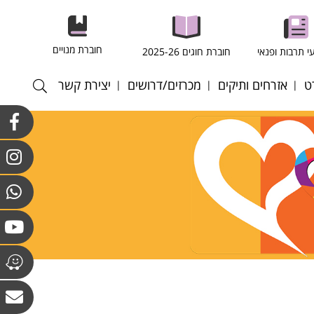
חוברת מנויים
י תרבות ופנאי
חוברת חוגים 2025-26
ט
אזרחים ותיקים
מכרזים/דרושים
יצירת קשר
רסל
חוגים במרכז לאזרחים
התקשרויות ורכש
וותיקים וולפסון
רגל
כוח אדם
חוגים מועדון גבעת
רעף
קולות קוראים
הסלעים
ריד
אנט - כדורשת
ס שדה
ס שולחן
טה