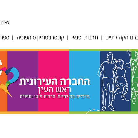
לאירוע
ים הקהילתיים
תרבות ופנאי
קונסרבטוריון סימפוניה
ספור
ע לב אפק
היכל התרבות
אודות
כדו
ע לב הגבעה
אולם סימפוניה
מחלקות כלים ומסלולי
כדו
לימוד
 לב מייסדים
אגם הצלילים
כדו
גופי ביצוע
ע לב פסגות
דיוקן - בית ספר
כדו
לאומנות
צוות הקונסרבטוריון
וסיות מיוחדות
מאמ
מגדל צדק
לוח אירועים וקונצרטים
רת אולמות
טני
תזמורת כלי הפריטה
הקונסרבטוריון
ים ציבוריים
טני
הישראלית
במערכת החינוך
ות קיץ 2026
קרא
מתחם האמנים
חוברת חוגים 2024-25
ן רישום חוגים
תכנית בית ספר מנגן
2025-2