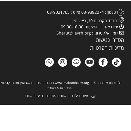
טלפון
03-9382074
פקס
03-9021765
מרבד הקסמים 10, ראש העין
ימים א-ה בין השעות: 09:00-16:00
דואר אלקטרוני
Sherut@levrh.org
רי נגישות
ניות הפרטיות
 הזכויות שמורות
©
www.makombalev.org.il
החברה העירונית ראש העין מרכזים קהילתיים,
תרבות פנאי וספורט
אינטרדיל בניית אתרים לעסקים
נגישות אתרים