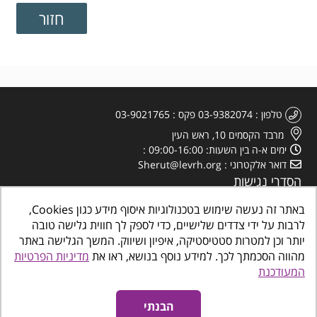
טלפון
03-9382074
פקס
03-9021765
מרבד הקסמים 10, ראש העין
ימים א-ה בין השעות: 09:00-16:00
דואר אלקטרוני
Sherut@levrh.org
הסדרי נגישות
מדיניות הפרטיות
באתר זה נעשה שימוש בטכנולוגיות איסוף מידע כגון Cookies,
לרבות על ידי צדדים שלישיים, כדי לספק לך חווית גלישה טובה
יותר וכן למטרות סטטיסטיקה, איפיון ושיווק. המשך הגלישה באתר
מהווה הסכמתך לכך. למידע נוסף בנושא, ראו את
מדיניות הפרטיות
המעודכנת
כל הזכויות שמורות
©
www.makombalev.org.il
החברה העירונית ראש העין מרכזים
קהילתיים, תרבות פנאי וספורט
הבנתי
אינטרדיל בניית אתרים לעסקים
נגישות אתרים