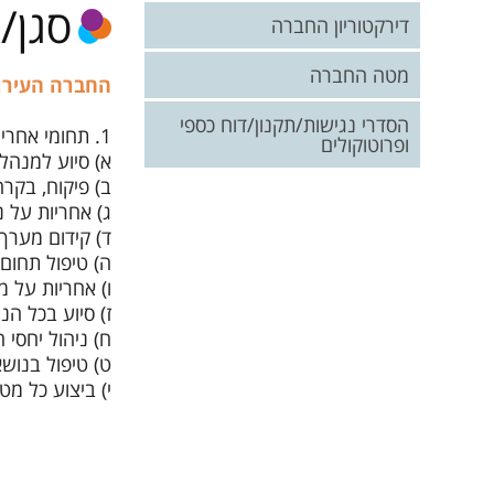
סגן/
תקנונים
דירקטוריון החברה
מטה החברה
החברה העירו
הסדרי נגישות/תקנון/דוח כספי
1. תחומי אחריות עיקריים:
ופרוטוקולים
א) סיוע למנהל
ב) פיקוח, בקרה
ג) אחריות על 
ד) קידום מער
ה) טיפול תחום 
ו) אחריות על מ
ז) סיוע בכל ה
ח) ניהול יחסי
ט) טיפול בנושא
י) ביצוע כל מ