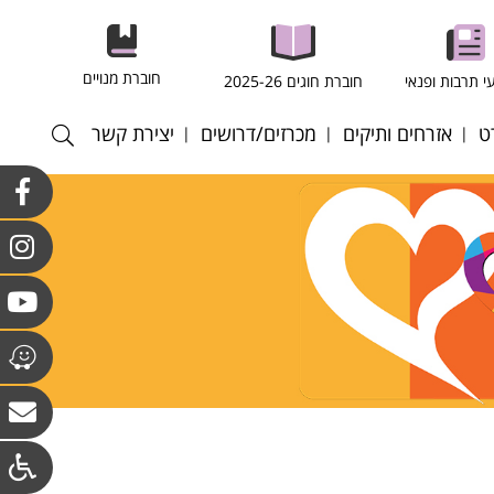
חוברת מנויים
י תרבות ופנאי
חוברת חוגים 2025-26
ט
אזרחים ותיקים
מכרזים/דרושים
יצירת קשר
רסל
חוגים במרכז לאזרחים
התקשרויות ורכש
וותיקים וולפסון
רגל
כוח אדם
חוגים מועדון גבעת
רעף
קולות קוראים
הסלעים
ריד
אנט - כדורשת
ס שדה
ס שולחן
טה