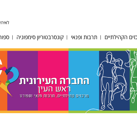
לאירוע
ים הקהילתיים
תרבות ופנאי
קונסרבטוריון סימפוניה
ספור
ע לב אפק
היכל התרבות
אודות
כדו
ע לב הגבעה
אולם סימפוניה
מחלקות כלים ומסלולי
כדו
לימוד
 לב מייסדים
אגם הצלילים
כדו
גופי ביצוע
ע לב פסגות
דיוקן - בית ספר
כדו
לאומנות
צוות הקונסרבטוריון
וסיות מיוחדות
מאמ
מגדל צדק
לוח אירועים וקונצרטים
רת אולמות
טני
תזמורת כלי הפריטה
הקונסרבטוריון
ים ציבוריים
טני
הישראלית
במערכת החינוך
ות קיץ 2026
קרא
מתחם האמנים
חוברת חוגים 2024-25
ן רישום חוגים
תכנית בית ספר מנגן
2025-2