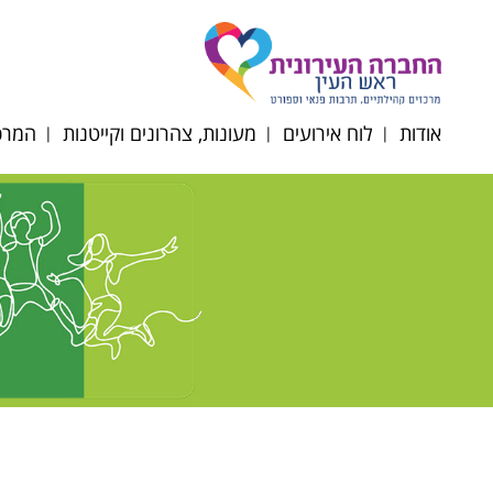
אודות
לוח אירועים
מעונות, צהרונים וקייטנות
המרכז
דירקטוריון החברה
תקנון רכישת כרטיסים
הרשמה לצהרונים
רוב
תשפ"ז
מטה החברה
רוב
מעונות יום
הסדרי
רובע
נגישות/תקנון/דוח כספי
סבסוד צהרוני גני ילדים
רוב
ופרוטוקולים
וחט"צ תשפ"ו
אוכל
לוח חופשות צהרונים
תשפ"ו 2025-2026
השכ
ניוזלטר צהרוני גנים
מרחב
תפריטי הזנה תשפ"ו
קייטנ
2025-2026
תקנו
טופס ועדת הנחות
תשפ"ו 6