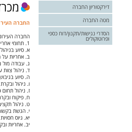
מכרז
תקנונים
דירקטוריון החברה
מטה החברה
החברה העירונ
הסדרי נגישות/תקנון/דוח כספי
החברה העירוני
ופרוטוקולים
1. תחומי אחריות עיקריים:
א. סיוע בניהול
ב. אחריות על תכ
ג. עבודה מול מ
ד. ניהול צוות 
ה. סיוע בגיבוש
ו. ניהול ובקרת
ז. ניהול תחום 
ח. פיקוח ובקר
ט. ניהול תקציב
י. הגשת בקשות
יא. גיוס חסויו
יב. אחריות וב