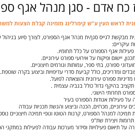
 כח אדם - סגן מנהל אגף ספו
מחירון שיעורים
ית לראש העין ע"ש קימרלינג מזמינה קבלת הצעות למשרת
ת מבקשת לגייס סגן/ית מנהל אגף הספורט, לצורך סיוע בניהול שו
 פעילות אגף הספורט על כלל תחומיו.
נון, יישום ופיקוח על אירועי ספורט עירוניים.
ועדוני ספורט, בתי ספר, עמותות וגורמים חיצוניים.
עובדים ומדריכים, כולל קביעת סדרי עדיפויות וביצוע בקרה שוטפת.
 מדיניות ספורט עירונית והוצאתה לפועל.
 תקציב בהיקף גדול כולל בגביה עצמית .
ספורט תחרותי הישגי.
ה על פעילות אגודות הספורט בעיר
ים עירוניים, מכרזים, הכנה וביצוע והגשת תכניות עבודה
 תמיכה למנהל הספורט, קרנות הטוטו וגופי תמיכה חיצוניים נוספ
ת תרומות ויצירת שת"פ
קרה על תיאום פעילויות וסידור מערכות עבודה לפעילות במתקני ה