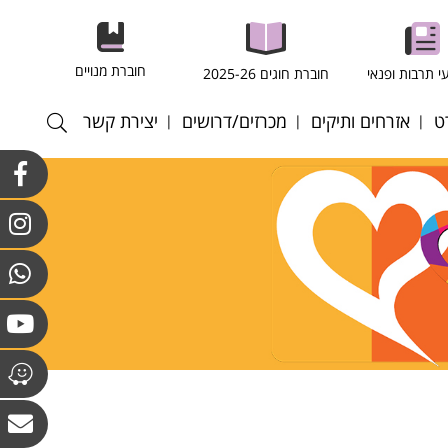
חוברת מנויים
י תרבות ופנאי
חוברת חוגים 2025-26
ט
אזרחים ותיקים
מכרזים/דרושים
יצירת קשר
רסל
חוגים במרכז לאזרחים
התקשרויות ורכש
וותיקים וולפסון
רגל
כוח אדם
חוגים מועדון גבעת
רעף
קולות קוראים
הסלעים
ריד
אנט - כדורשת
ס שדה
ס שולחן
טה