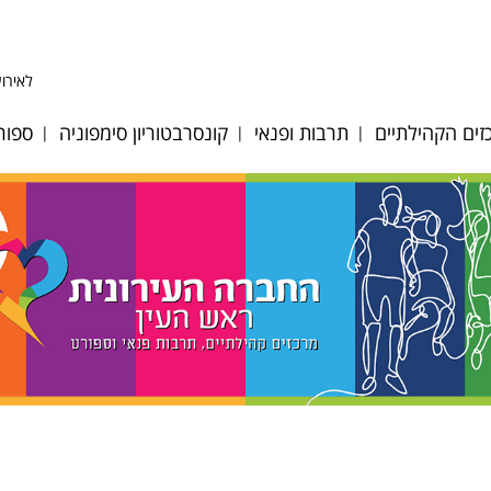
לאירוע
ים הקהילתיים
תרבות ופנאי
קונסרבטוריון סימפוניה
ספור
ע לב אפק
היכל התרבות
אודות
כדו
ע לב הגבעה
אולם סימפוניה
מחלקות כלים ומסלולי
כדו
לימוד
 לב מייסדים
אגם הצלילים
כדו
גופי ביצוע
ע לב פסגות
דיוקן - בית ספר
כדו
לאומנות
צוות הקונסרבטוריון
וסיות מיוחדות
מאמ
מגדל צדק
לוח אירועים וקונצרטים
רת אולמות
טני
תזמורת כלי הפריטה
הקונסרבטוריון
ים ציבוריים
טני
הישראלית
במערכת החינוך
ות קיץ 2026
קרא
מתחם האמנים
חוברת חוגים 2024-25
ן רישום חוגים
תכנית בית ספר מנגן
2025-2