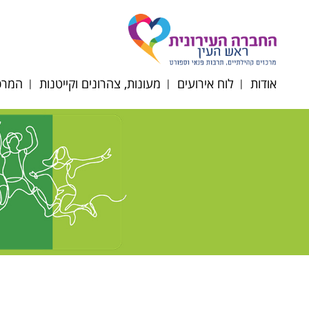
אודות
לוח אירועים
מעונות, צהרונים וקייטנות
המרכז
דירקטוריון החברה
תקנון רכישת כרטיסים
הרשמה לצהרונים
רוב
תשפ"ז
מטה החברה
רוב
מעונות יום
הסדרי
רובע
נגישות/תקנון/דוח כספי
סבסוד צהרוני גני ילדים
רוב
ופרוטוקולים
וחט"צ תשפ"ו
אוכל
לוח חופשות צהרונים
תשפ"ו 2025-2026
השכ
ניוזלטר צהרוני גנים
מרחב
תפריטי הזנה תשפ"ו
קייטנ
2025-2026
תקנו
טופס ועדת הנחות
תשפ"ו 6