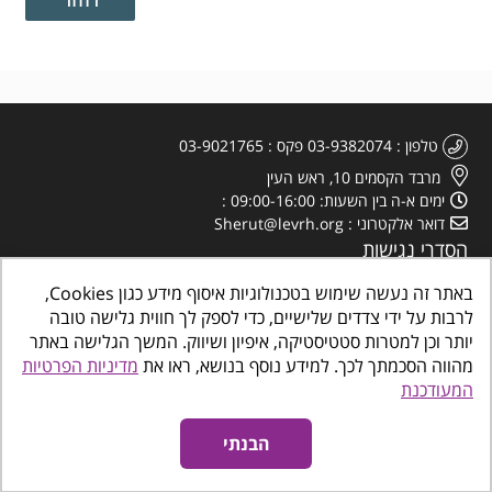
טלפון
03-9382074
פקס
03-9021765
מרבד הקסמים 10, ראש העין
ימים א-ה בין השעות: 09:00-16:00
דואר אלקטרוני
Sherut@levrh.org
הסדרי נגישות
מדיניות הפרטיות
באתר זה נעשה שימוש בטכנולוגיות איסוף מידע כגון Cookies,
לרבות על ידי צדדים שלישיים, כדי לספק לך חווית גלישה טובה
יותר וכן למטרות סטטיסטיקה, איפיון ושיווק. המשך הגלישה באתר
מהווה הסכמתך לכך. למידע נוסף בנושא, ראו את
מדיניות הפרטיות
המעודכנת
כל הזכויות שמורות
©
www.makombalev.org.il
החברה העירונית ראש העין מרכזים
קהילתיים, תרבות פנאי וספורט
הבנתי
אינטרדיל בניית אתרים לעסקים
נגישות אתרים