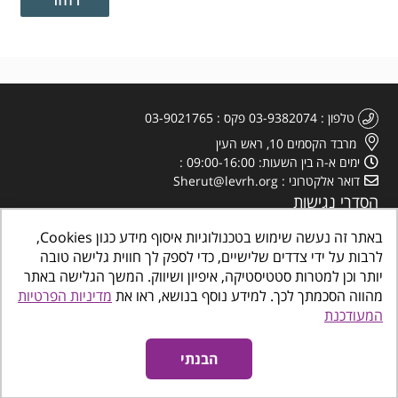
טלפון
03-9382074
פקס
03-9021765
מרבד הקסמים 10, ראש העין
ימים א-ה בין השעות: 09:00-16:00
דואר אלקטרוני
Sherut@levrh.org
הסדרי נגישות
מדיניות הפרטיות
באתר זה נעשה שימוש בטכנולוגיות איסוף מידע כגון Cookies,
לרבות על ידי צדדים שלישיים, כדי לספק לך חווית גלישה טובה
יותר וכן למטרות סטטיסטיקה, איפיון ושיווק. המשך הגלישה באתר
מהווה הסכמתך לכך. למידע נוסף בנושא, ראו את
מדיניות הפרטיות
המעודכנת
כל הזכויות שמורות
©
www.makombalev.org.il
החברה העירונית ראש העין מרכזים
קהילתיים, תרבות פנאי וספורט
הבנתי
אינטרדיל בניית אתרים לעסקים
נגישות אתרים