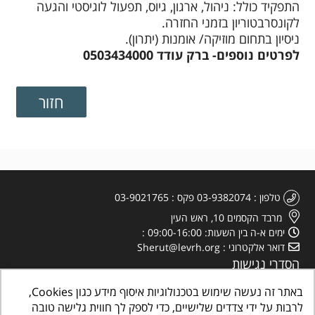
התפקיד כולל: ניהול, ארגון, גיוס, תפעול לוגיסטי והגעה
לקונסרבטוריון בזמני החזרה.
ניסיון בתחום מוזיקה/ אומנות (יתרון).
לפרטים נוספים- ברק עודד 0503434000
טלפון
03-9382074
פקס
03-9021765
מרבד הקסמים 10, ראש העין
ימים א-ה בין השעות: 09:00-16:00
דואר אלקטרוני
Sherut@levrh.org
הסדרי נגישות
מדיניות הפרטיות
באתר זה נעשה שימוש בטכנולוגיות איסוף מידע כגון Cookies,
לרבות על ידי צדדים שלישיים, כדי לספק לך חווית גלישה טובה