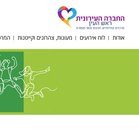
אודות
לוח אירועים
מעונות, צהרונים וקייטנות
המרכז
דירקטוריון החברה
תקנון רכישת כרטיסים
הרשמה לצהרונים
רוב
תשפ"ז
מטה החברה
רוב
מעונות יום
הסדרי
רובע
נגישות/תקנון/דוח כספי
סבסוד צהרוני גני ילדים
רוב
ופרוטוקולים
וחט"צ תשפ"ו
אוכל
לוח חופשות צהרונים
תשפ"ו 2025-2026
השכ
ניוזלטר צהרוני גנים
מרחב
תפריטי הזנה תשפ"ו
קייטנ
2025-2026
תקנו
טופס ועדת הנחות
תשפ"ו 6