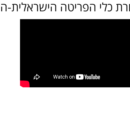
רת כלי הפריטה הישראלית-הפר
מחירון שיעורים