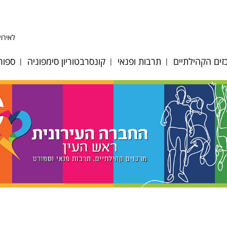
לאירוע
ים הקהילתיים
תרבות ופנאי
קונסרבטוריון סימפוניה
ספור
ע לב אפק
היכל התרבות
אודות
כדו
ע לב הגבעה
אולם סימפוניה
מחלקות כלים ומסלולי
כדו
לימוד
 לב מייסדים
אגם הצלילים
כדו
גופי ביצוע
ע לב פסגות
דיוקן - בית ספר
כדו
לאומנות
צוות הקונסרבטוריון
וסיות מיוחדות
מאמ
מגדל צדק
לוח אירועים וקונצרטים
רת אולמות
טני
תזמורת כלי הפריטה
הקונסרבטוריון
ים ציבוריים
טני
הישראלית
במערכת החינוך
ות קיץ 2026
קרא
מתחם האמנים
חוברת חוגים 2024-25
ן רישום חוגים
תכנית בית ספר מנגן
2025-2