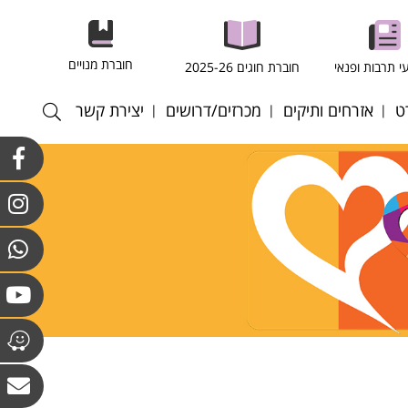
חוברת מנויים
י תרבות ופנאי
חוברת חוגים 2025-26
ט
אזרחים ותיקים
מכרזים/דרושים
יצירת קשר
רסל
חוגים במרכז לאזרחים
התקשרויות ורכש
וותיקים וולפסון
רגל
כוח אדם
חוגים מועדון גבעת
רעף
קולות קוראים
הסלעים
ריד
אנט - כדורשת
ס שדה
ס שולחן
טה