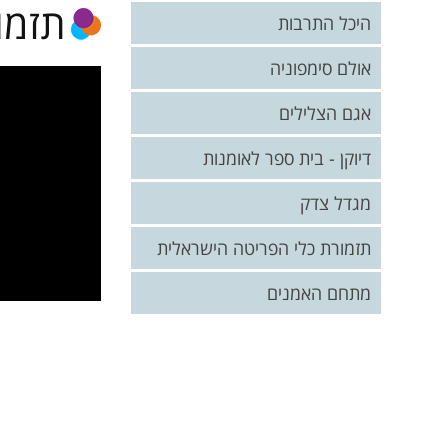
תזמו
תקנונים
היכל התרבות
אולם סימפוניה
אגם הצלילים
דיוקן - בית ספר לאומנות
המוזיאון שלי
מגדל צדק
פיסול
תזמורת כלי הפריטה הישראלית
ציור
אודות התזמורת
מתחם האמנים
צילום
הנהלת התזמורת
פנים אל פנים
קטלוג מופעים
קונצרטים קרובים
מדיה התזמורת