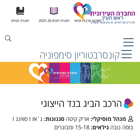
לאירועי תרבות ופנאי
חוברת חוגים 2025-26
חוברת מנויים
קונסרבטוריון סימפוניה
הרכב הביג בנד הייצוגי
מנהל מוסיקלי:
אריק קיטה
סגנונות:
ג`אז I סווינג I
בוסה נובה
גילאים:
15-18 ומבוגרים