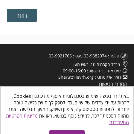
טלפון
03-9382074
פקס
03-9021765
מרבד הקסמים 10, ראש העין
ימים א-ה בין השעות: 09:00-16:00
דואר אלקטרוני
Sherut@levrh.org
הסדרי נגישות
מדיניות הפרטיות
באתר זה נעשה שימוש בטכנולוגיות איסוף מידע כגון Cookies,
לרבות על ידי צדדים שלישיים, כדי לספק לך חווית גלישה טובה
יותר וכן למטרות סטטיסטיקה, איפיון ושיווק. המשך הגלישה באתר
מהווה הסכמתך לכך. למידע נוסף בנושא, ראו את
מדיניות הפרטיות
המעודכנת
כל הזכויות שמורות
©
www.makombalev.org.il
החברה העירונית ראש העין מרכזים
קהילתיים, תרבות פנאי וספורט