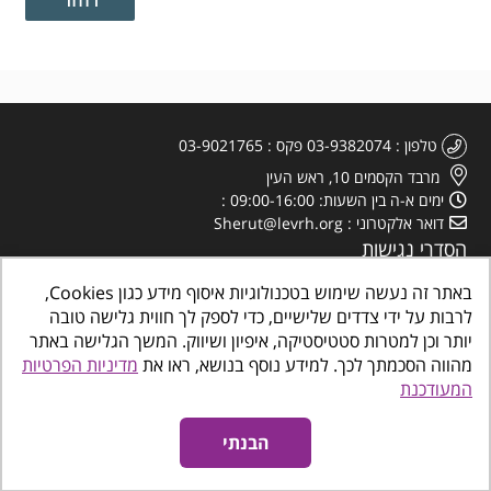
טלפון
03-9382074
פקס
03-9021765
מרבד הקסמים 10, ראש העין
ימים א-ה בין השעות: 09:00-16:00
דואר אלקטרוני
Sherut@levrh.org
הסדרי נגישות
מדיניות הפרטיות
באתר זה נעשה שימוש בטכנולוגיות איסוף מידע כגון Cookies,
לרבות על ידי צדדים שלישיים, כדי לספק לך חווית גלישה טובה
יותר וכן למטרות סטטיסטיקה, איפיון ושיווק. המשך הגלישה באתר
מהווה הסכמתך לכך. למידע נוסף בנושא, ראו את
מדיניות הפרטיות
המעודכנת
כל הזכויות שמורות
©
www.makombalev.org.il
החברה העירונית ראש העין מרכזים
קהילתיים, תרבות פנאי וספורט
הבנתי
אינטרדיל בניית אתרים לעסקים
נגישות אתרים