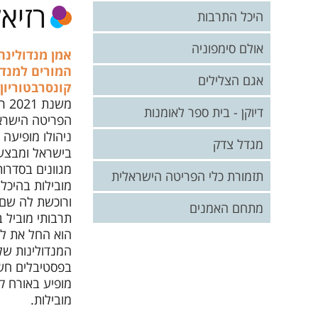
רזיא
תקנונים
היכל התרבות
אולם סימפוניה
אמן מנדולינה
המורים למנדו
אגם הצלילים
קונסרבטוריון 
משנ
דיוקן - בית ספר לאומנות
הפריטה הישרא
ניהולו מופיעה
המוזיאון שלי
מגדל צדק
בישראל ומבצע
מגוונים בסדרו
פיסול
תזמורת כלי הפריטה הישראלית
מובילות בהיכל
ציור
ורוכשת לה שם ו
אודות התזמורת
מתחם האמנים
תרבותי מוביל 
צילום
הנהלת התזמורת
הוא החל את לי
פנים אל פנים
המנדולינות של 
קטלוג מופעים
בפסטיבלים חשו
מופיע באורח ק
קונצרטים קרובים
מובילות.
מדיה התזמורת