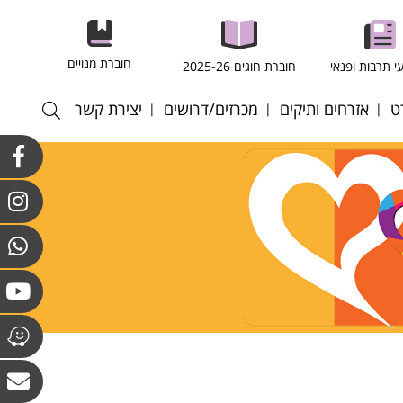
חוברת מנויים
י תרבות ופנאי
חוברת חוגים 2025-26
ט
אזרחים ותיקים
מכרזים/דרושים
יצירת קשר
רסל
חוגים במרכז לאזרחים
התקשרויות ורכש
וותיקים וולפסון
רגל
כוח אדם
חוגים מועדון גבעת
רעף
קולות קוראים
הסלעים
ריד
אנט - כדורשת
ס שדה
ס שולחן
טה