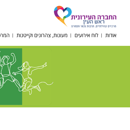
אודות
לוח אירועים
מעונות, צהרונים וקייטנות
המרכז
דירקטוריון החברה
תקנון רכישת כרטיסים
הרשמה לצהרונים
רוב
תשפ"ז
מטה החברה
רוב
מעונות יום
הסדרי
רובע
נגישות/תקנון/דוח כספי
סבסוד צהרוני גני ילדים
רוב
ופרוטוקולים
וחט"צ תשפ"ו
אוכל
לוח חופשות צהרונים
תשפ"ו 2025-2026
השכ
ניוזלטר צהרוני גנים
מרחב
תפריטי הזנה תשפ"ו
קייטנ
2025-2026
תקנו
טופס ועדת הנחות
תשפ"ו 6