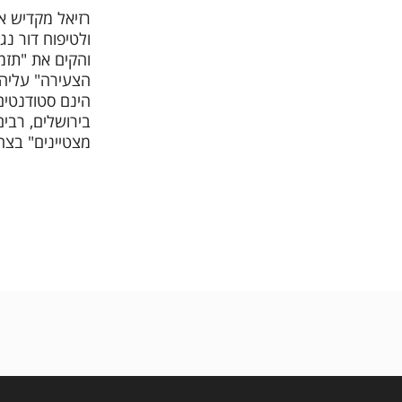
רזיאל מקדיש א
צרו קשר
והקים את "תזמ
הצעירה" עליה 
הינם סטודנטים
בירושלים, רבים
מצטיינים" בצה