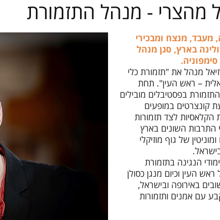
ל מהצרי - מנהל התזמורת
מחירון שיעורים
, מעבד, מנצח ומבכירי
לינה בארץ, סגן מנהל
סימפוניה.
ת 2021 רזיאל מנהל את "תזמורת כלי
לית – ראש העין". תחת
 התזמורת בפסטיבלים מובילים
ת קונצרטים במופעים
ת הקלאסיות לצד תזמורות
י התרבות השונים בארץ
מוניטין של גוף מוזיקלי
בישראל.
מודי הנגינה בתזמורת
ראש העין וכיום מנגן כסולן
בים באירופה ובישראל,
בע עם אמנים ותזמורות