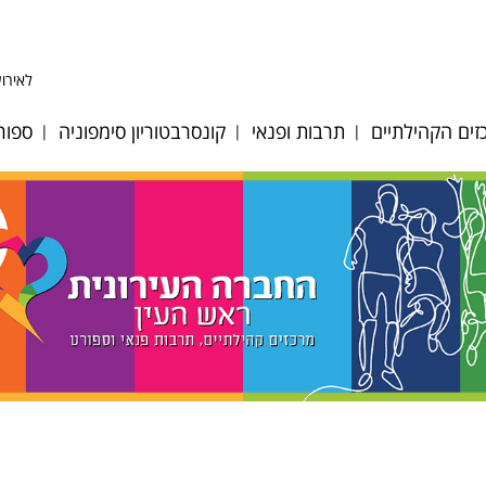
לאירוע
ים הקהילתיים
תרבות ופנאי
קונסרבטוריון סימפוניה
ספור
ע לב אפק
היכל התרבות
אודות
כדו
ע לב הגבעה
אולם סימפוניה
מחלקות כלים ומסלולי
כדו
לימוד
 לב מייסדים
אגם הצלילים
כדו
גופי ביצוע
ע לב פסגות
דיוקן - בית ספר
כדו
לאומנות
צוות הקונסרבטוריון
וסיות מיוחדות
מאמ
מגדל צדק
לוח אירועים וקונצרטים
רת אולמות
טני
תזמורת כלי הפריטה
הקונסרבטוריון
ים ציבוריים
טני
הישראלית
במערכת החינוך
ות קיץ 2026
קרא
מתחם האמנים
חוברת חוגים 2024-25
ן רישום חוגים
תכנית בית ספר מנגן
2025-2