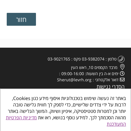
טלפון
03-9382074
פקס
03-9021765
מרבד הקסמים 10, ראש העין
ימים א-ה בין השעות: 09:00-16:00
דואר אלקטרוני
Sherut@levrh.org
הסדרי נגישות
מדיניות הפרטיות
באתר זה נעשה שימוש בטכנולוגיות איסוף מידע כגון Cookies,
לרבות על ידי צדדים שלישיים, כדי לספק לך חווית גלישה טובה
יותר וכן למטרות סטטיסטיקה, איפיון ושיווק. המשך הגלישה באתר
מהווה הסכמתך לכך. למידע נוסף בנושא, ראו את
מדיניות הפרטיות
המעודכנת
כל הזכויות שמורות
©
www.makombalev.org.il
החברה העירונית ראש העין מרכזים