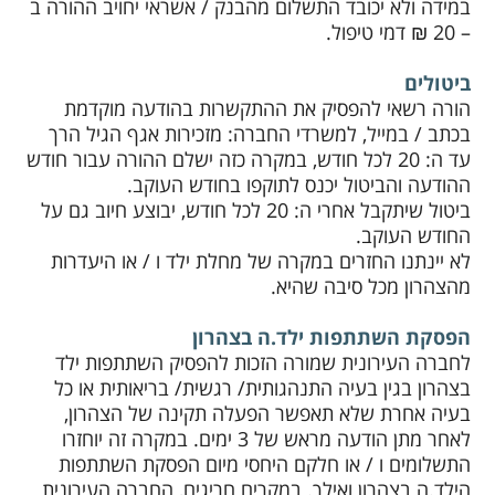
במידה ולא יכובד התשלום מהבנק / אשראי יחויב ההורה ב
– 20 ₪ דמי טיפול.
ביטולים
הורה רשאי להפסיק את ההתקשרות בהודעה מוקדמת
בכתב / במייל, למשרדי החברה: מזכירות אגף הגיל הרך
עד ה: 20 לכל חודש, במקרה כזה ישלם ההורה עבור חודש
ההודעה והביטול יכנס לתוקפו בחודש העוקב.
ביטול שיתקבל אחרי ה: 20 לכל חודש, יבוצע חיוב גם על
החודש העוקב.
לא יינתנו החזרים במקרה של מחלת ילד ו / או היעדרות
מהצהרון מכל סיבה שהיא.
הפסקת השתתפות ילד.ה בצהרון
לחברה העירונית שמורה הזכות להפסיק השתתפות ילד
בצהרון בגין בעיה התנהגותית/ רגשית/ בריאותית או כל
בעיה אחרת שלא תאפשר הפעלה תקינה של הצהרון,
לאחר מתן הודעה מראש של 3 ימים. במקרה זה יוחזרו
התשלומים ו / או חלקם היחסי מיום הפסקת השתתפות
הילד.ה בצהרון ואילך. במקרים חריגים, החברה העירונית