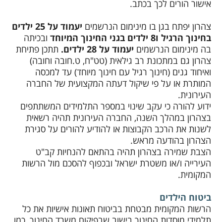
אישור הורים לכך בכתב.
צהרון יפתח בגן בו מינימום הנרשמים
יעמוד על 25 ילדים
בחינוך הרגיל ו8 ילדים בגני החינוך המיוחד
ובכיתה
בה מינימום הנרשמים
יעמוד על 28 ילדים.
תתכן פתיחת
צהרון גם במתכונת רב גילאית (טט"ח, ט.חובה וחובה)
ואיחוד גנים (חינוך רגיל עם חינוך מיוחד) עד למכסה
המותרת או על פי שיקול דעתה המקצועית של החברה
העירונית.
ידוע להורה כי עקב שינוי במספר התלמידים המשתתפים
בצהרון במהלך השנה, החברה העירונית תהיה רשאית
לשנות את הרכב הקבוצות או להודיע להורים על סגירת
הצהרון בהודעה מראש.
הצבת שמירה בצהרון תהיה בהתאם להנחיות קב"ט
העירייה ו/או משטרת ישראל ובכפוף להסכם מול הרשות
המקומית.
ביטוח הילדים
הרשות המקומית מבטחת בביטוח תאונות אישיות את כל
תלמידי מוסדות החינוך בישוב שבפיקוח משרד החינוך, כמו