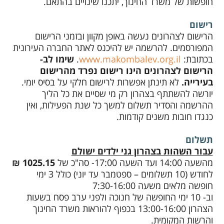
חופשות של משרד החינוך, יתכנו שינויים בהתאם.
רישום
הרישום לצהרונים נעשה באופן מקוון ובזמני הרישום
המפורסמים. להרשמה יש להיכנס לאתר החברה העירונית
בכתובת:
www.makombalev.org.il
.
שימו לב-
הרישום לצהרונים הינו רישום נפרד מהרישום
בעירייה.
לא תינתן אפשרות לרישום חלקי על בסיס יומי.
יורשה להשתתף בצהרון רק מי שסיים את כל הליך
ההרשמה והסדיר תשלום למשך כל שנת הפעילות, ואין
כנגדו חובות משנים קודמות.
תשלום
עבור השהות בצהרון גני ילדים ישולם
מהשעה 14:00 ועד השעה 17:00- סה"כ של
1025.15 ₪
לחודש (10 תשלומים – ספטמבר עד יוני) כולל 3 ימי
חופשה מלאים משעה 7:30-16:00
וב- 10 ימי החופשה של חנוכה ולפני ערב פסח בשעות
הצהרון 13:00-16:00 בכפוף להוראות משרד החינוך
והרשות המקומית.