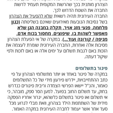
הצהרון מותנית בכך שהרשות המקומית תעמיד לרשות
החברה את השטח הדרוש לכך.
החברה העירונית תהיה רשאית
שלא להפעיל את הצהרון
בשל נסיבות הנובעות מאירועים שאינם בשליטתה
(כגון
מלחמה, פגעי מזג אויר, תקלה במבנה הגן שלא
מאפשר לשהות בו, שיפוצים, מחסור בכוח אדם,
מגיפה / קורונה ועוד...)
. במקרה של אי הפעלת הצהרון
מסיבות אלה ואחרות, החברה העירונית שומרת לעצמה את
הזכות באם לגבות תשלום על ימים אלה או באם לזכות ולפי
שיקול דעתה.
פיגור בתשלומים
במקרה של פיגור באחד או יותר מתשלומי הצהרון על פי
כתב ההתחייבויות, יידרש פירעון מידי של כל התשלומים
כאמור, והנ"ל יישאו הפרשי הצמדה וריבית פיגורים כנדרש
בחוק, עד תשלום החוב בפועל. למען הסר ספק, מובהר, כי
אי תשלום ואו פיגור בתשלום כלשהוא, יגרור אחריו הפסקה
מידית של השתתפות הילד בצהרון, וזאת מבלי לגרוע מכל
סעד אחר אשר יעמוד לחברה העירונית במקרה האמור.