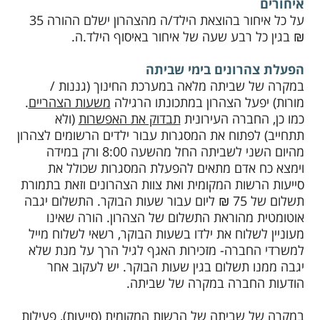
איחורים
על כל איחור בהוצאת הילד/ה מהצהרון ישלם ההורה 35
₪ בגין כל רבע שעה של איחור באיסוף הילד.ה.
הפעלת צהרונים בימי שביתה
במקרה של שביתה מלאה במערכת החינוך (גננות /
מורות) יפעל הצהרון במתכונתו הרגילה
משעות הצהריים
.
כמו כן, החברה העירונית
תבדוק את האפשרות
(ולא
תתחייב) לפתוח את המסגרות עבור ילדים הרשומים לצהרון
מהיום השני לשביתה החל מהשעה 8:00 ורק במידה
וימצא כח אדם מתאים להפעלת המסגרות שכולל את
סייעות הרשות המקומית ואת צוות הצהרונים וזאת בתמורת
תשלום של 75 ₪ ליום עבור שעות הבוקר. התשלום יגבה
אוטומטית מהוראת התשלום של הצהרון. הורה שאינו
מעוניין לשלוח את ילדו בשעות הבוקר, רשאי לשלוח מייל
למשרדי החברה- מזכירות האגף לגיל הרך על מנת שלא
יגבה ממנו תשלום בגין שעות הבוקר. יש לעקוב אחר
הודעות החברה במקרה של שביתה.
במקרה של שביתה של הרשות המקומית (סייעות), פעילות