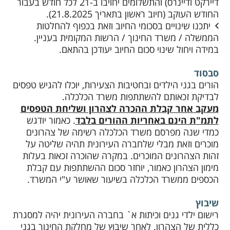
דיירקט ודיינרס) והתשלומים יחויבו ב-21 לכל חודש בעבור
החודש העוקב (חיוב ראשון בתאריך 21.8.2025).
יתכנו שינויים בסכומי החיוב וזאת בכפוף להחלטות
הממשלה / משרד החינוך / הרשות המקומית בעניין.
במידה ויחול שינוי סכום החיוב יעודכן בהתאם.
סבסוד
הורים בגני הילדים ובחטיבות הצעירות, יוכלו להגיש טפסים
לבדיקת זכאותם להשתתפות משרד הכלכלה.
מעקב אחר קבלת ההכרה לצהרון ושליחת הטפסים
לתמ"ת הינם באחריות ההורים בלבד
. כאמור יודגש
כמדי שנה מפרסם משרד הכלכלה רשימה של צהרונים
מוכרים וזאת מבלי שלחברה העירונית תהיה שליטה על
זהות הצהרונים המוכרים. במקרה שהוכרה זכאות בעלות
מימון הצהרון כאמור, יוחזר סכום ההשתתפות עם קבלת
הכספים ממשרד הכלכלה בשיעור שאושר ע"י המשרד.
שיבוץ
רישום ילדי גנים וכיתות א` בחברה העירונית יהיה למסגרת
כללית של הצהרון. לאחר שיבוץ של מחלקת החינוך בגני