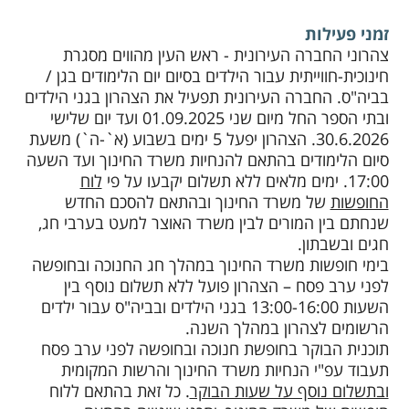
זמני פעילות
צהרוני החברה העירונית - ראש העין מהווים מסגרת
חינוכית-חווייתית עבור הילדים בסיום יום הלימודים בגן /
בביה"ס. החברה העירונית תפעיל את הצהרון בגני הילדים
ובתי הספר החל מיום שני 01.09.2025 ועד יום שלישי
30.6.2026. הצהרון יפעל 5 ימים בשבוע (א`-ה`) משעת
סיום הלימודים בהתאם להנחיות משרד החינוך ועד השעה
17:00. ימים מלאים ללא תשלום יקבעו על פי
לוח
החופשות
של משרד החינוך ובהתאם להסכם החדש
שנחתם בין המורים לבין משרד האוצר למעט בערבי חג,
חגים ובשבתון.
בימי חופשות משרד החינוך במהלך חג החנוכה ובחופשה
לפני ערב פסח – הצהרון פועל ללא תשלום נוסף בין
השעות 13:00-16:00 בגני הילדים ובביה"ס עבור ילדים
הרשומים לצהרון במהלך השנה.
תוכנית הבוקר בחופשת חנוכה ובחופשה לפני ערב פסח
תעבוד עפ"י הנחיות משרד החינוך והרשות המקומית
ובתשלום נוסף על שעות הבוקר
. כל זאת בהתאם ללוח