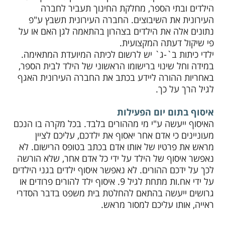
הילדים ובתי הספר, מחלקת החינוך תעביר לחברה
העירונית את השיבוצים. החברה העירונית תשבץ ע"פ
נתונים אלה את הילדים בצהרון בהתאמה לגן האם או על
פי שיקול דעתה המקצועית.
ילדי כיתות ב`-ג` יש לרשום לכיתה המיועדת המתאימה.
במידה וחל שינוי ברישומו הראשוני של הילד לבית הספר,
באחריות ההורה ליידע בכתב את החברה העירונית האגף
לגיל הרך על כך.
איסוף בתום יום הפעילות
האיסוף ייעשה ע"י מי מההורים בלבד. בכל מקרה בו הנכם
מעוניינים כי אדם אחר יאסוף את ילדכם, עליכם לציין
מראש את פרטיו של אותו אדם בכתב בטופס הרישום. לא
נאפשר איסוף של הילד על ידי כל אדם אחר, שלא הורשה
לכך על ידכם ההורים. לא נאפשר איסוף ילדים בגני הילדים
על ידי אח.ות מתחת לגיל 9. איסוף ילד להורים פרודים או
גרושים ייעשה בהתאם להחלטת בית משפט בדבר הסדרי
ראייה, אותו עליכם למסור מראש.