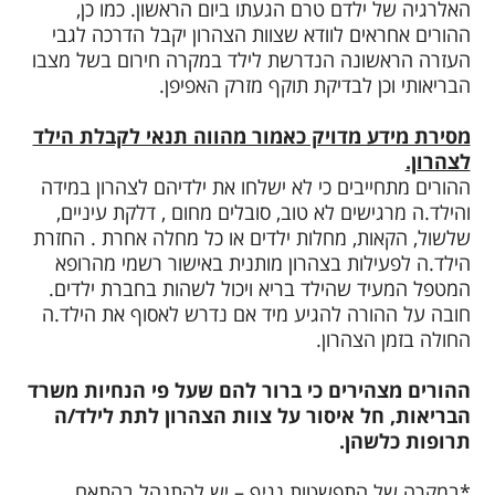
האלרגיה של ילדם טרם הגעתו ביום הראשון. כמו כן,
ההורים אחראים לוודא שצוות הצהרון יקבל הדרכה לגבי
העזרה הראשונה הנדרשת לילד במקרה חירום בשל מצבו
הבריאותי וכן לבדיקת תוקף מזרק האפיפן.
מסירת מידע מדויק כאמור מהווה תנאי לקבלת הילד
לצהרון.
ההורים מתחייבים כי לא ישלחו את ילדיהם לצהרון במידה
והילד.ה מרגישים לא טוב, סובלים מחום , דלקת עיניים,
שלשול, הקאות, מחלות ילדים או כל מחלה אחרת . החזרת
הילד.ה לפעילות בצהרון מותנית באישור רשמי מהרופא
המטפל המעיד שהילד בריא ויכול לשהות בחברת ילדים.
חובה על ההורה להגיע מיד אם נדרש לאסוף את הילד.ה
החולה בזמן הצהרון.
ההורים מצהירים כי ברור להם שעל פי הנחיות משרד
הבריאות, חל איסור על צוות הצהרון לתת לילד/ה
תרופות כלשהן.
*במקרה של התפשטות נגיף – יש להתנהל בהתאם