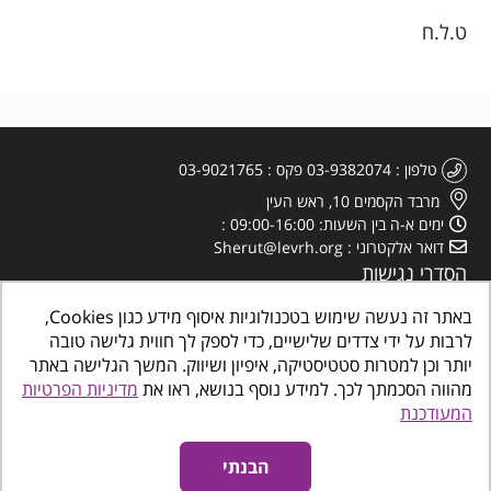
ט.ל.ח
טלפון
03-9382074
פקס
03-9021765
מרבד הקסמים 10, ראש העין
ימים א-ה בין השעות: 09:00-16:00
דואר אלקטרוני
Sherut@levrh.org
הסדרי נגישות
מדיניות הפרטיות
באתר זה נעשה שימוש בטכנולוגיות איסוף מידע כגון Cookies,
לרבות על ידי צדדים שלישיים, כדי לספק לך חווית גלישה טובה
יותר וכן למטרות סטטיסטיקה, איפיון ושיווק. המשך הגלישה באתר
מהווה הסכמתך לכך. למידע נוסף בנושא, ראו את
מדיניות הפרטיות
המעודכנת
כל הזכויות שמורות
©
www.makombalev.org.il
החברה העירונית ראש העין מרכזים
קהילתיים, תרבות פנאי וספורט
הבנתי
אינטרדיל בניית אתרים לעסקים
נגישות אתרים