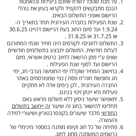
על מנת שנוכל לשרת אתכם ביעילות ובנאמנות
הנכם מתבקשים להקפיד ולקרוא בעיון את נוהלי
הרישום ואופני התשלום הבאים.
שנת הפעילות בחברה העירונית תחל בתאריך ה-
1.9.24 ועד סיום החוג בעת הרישום דהיינו 30.6.25
או 31.7.25 או 31.8.25 .
התשלום לחוגים/ לקורסים הינו מחיר שנתי המתורגם
לעלות חודשית. התשלום יתבצע בתשלומים חודשיים
שווים ע"י מתן הרשאה לחיוב כרטיס אשראי, מיום
הרישום ועד לסוף שנת הפעילות .
בחישוב המחיר שוקללו ימי החופשה (ערבי חג, ימי
חג וחופשת חוה"מ פסח ) כפי שמפורסמים באתר
החברה העירונית , לכן בימים אלה לא תתקיים
פעילות ולא יינתן זיכוי בגינם.
יתאפשר שיעור ניסיון ללא תשלום מראש באם
תחליטו להישאר בחוג זה שיעור
זה ייחשב בתשלום
החודשי
מלבד שיעורים בקונסרבטוריון ושיעורי למידה
והעשרה.
פתיחה של כל חוג וקיומו מותנה במספר מינימלי של
נרשמים המשתנה מחוג לחוג.