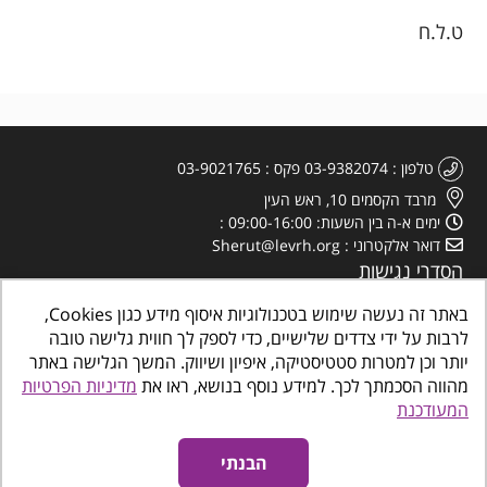
ט.ל.ח
טלפון
03-9382074
פקס
03-9021765
מרבד הקסמים 10, ראש העין
ימים א-ה בין השעות: 09:00-16:00
דואר אלקטרוני
Sherut@levrh.org
הסדרי נגישות
מדיניות הפרטיות
באתר זה נעשה שימוש בטכנולוגיות איסוף מידע כגון Cookies,
לרבות על ידי צדדים שלישיים, כדי לספק לך חווית גלישה טובה
יותר וכן למטרות סטטיסטיקה, איפיון ושיווק. המשך הגלישה באתר
מהווה הסכמתך לכך. למידע נוסף בנושא, ראו את
מדיניות הפרטיות
המעודכנת
כל הזכויות שמורות
©
www.makombalev.org.il
החברה העירונית ראש העין מרכזים
קהילתיים, תרבות פנאי וספורט
הבנתי
אינטרדיל בניית אתרים לעסקים
נגישות אתרים