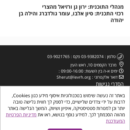
מנהלי התוכנית: ירון גן ורזיאל מהצרי
רכזי התכנית: סיון אלבו, עומר גולדברג והילה בן
יהודה
טלפון
03-9382074
פקס
03-9021765
מרבד הקסמים 10, ראש העין
ימים א-ה בין השעות: 09:00-16:00
דואר אלקטרוני
Sherut@levrh.org
הסדרי נגישות
מדיניות הפרטיות
באתר זה נעשה שימוש בטכנולוגיות איסוף מידע כגון Cookies,
לרבות על ידי צדדים שלישיים, כדי לספק לך חווית גלישה טובה
יותר וכן למטרות סטטיסטיקה, איפיון ושיווק. המשך הגלישה באתר
מהווה הסכמתך לכך. למידע נוסף בנושא, ראו את
מדיניות הפרטיות
המעודכנת
כל הזכויות שמורות
©
www.makombalev.org.il
החברה העירונית ראש העין מרכזים