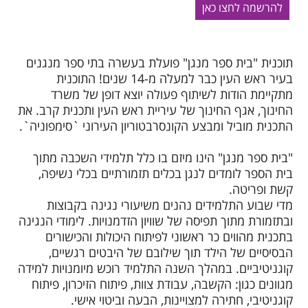
להרשמה לחצו כאן
תוכנית "בית ספר מנגן" פועלת בעשרה בתי ספר מנגנים
בעיר ראש העין כבר למעלה מ-14 שנים! התוכנית
מתקיימת הודות לשיתוף פעולה יוצא דופן של משרד
החינוך, אגף החינוך של עיריית ראש העין ותכנית קרב. את
התכנית מוביל ומבצע הקונסרבטוריון העירוני `סימפוניה`.
"בית ספר מנגן" הינו מיזם בו כלל תלמידי השכבה מתוך
בית הספר לומדים לנגן בכלים תזמורתיים בכלי נשיפה,
קשת ופריטה.
מדי שבוע התלמידים נהנים משיעורי נגינה בקבוצות
ובתזמורת מתוך תפיסה של שוויון הזדמנויות. לימודי הנגינה
בתכנית מהווים כר ראשוני לפיתוח היכולות והכישורים
הבסיסיים של הילד תוך שילובם של היבטים רגשיים,
קוגניטיביים. במהלך השנה התלמיד רוכש מיומנויות למידה
מגוונים כגון: הקשבה, עבודת צוות, פיתוח הזיכרון, פיתוח
קוגניטיבי, חתירה למצויינות, הבעה וביטוי אישי.