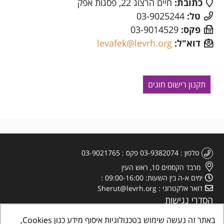
כתובת:
חיים הרצוג 22, פסגות אפק
טל:
03-9025244
פקס:
03-9014529
דוא"ל:
levafek@levrh.org
תקנון רישום חוגים
טלפון
03-9382074
פקס
03-9021765
מרבד הקסמים 10, ראש העין
ימים א-ה בין השעות: 09:00-16:00
דואר אלקטרוני
Sherut@levrh.org
הסדרי נגישות
מדיניות הפרטיות
באתר זה נעשה שימוש בטכנולוגיות איסוף מידע כגון Cookies,