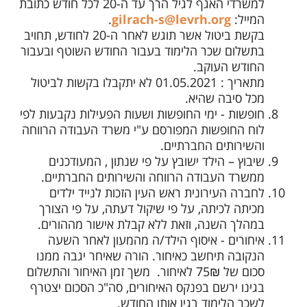
למשרדי האגף לגיל הרך עד ה-20 לכל חודש כתובת
המייל:
gilrach-s@levrh.org
.
בקשת ביטול אשר תוגש לאחר ה-20 לחודש, תחויב
בתשלום שכר הלימוד בעבור החודש השוטף ובעבור
החודש העוקב.
מתאריך : 01.05.2021 לא יתקבלו בקשות לביטול
מכל סיבה שהיא.
חופשות - ימי החופשות ושעות הפעילות נקבעות לפי
לוח החופשות המפורסם ע"י משרד העבודה הרווחה
והשירותים החברתיים.
שיבוץ – הילד ישובץ על פי שנתון , המעודכנים
ממשרד העבודה הרווחה והשירותים החברתיים.
לחברה העירונית ראש העין הזכות לנייד ילדים
מכיתה לכיתה, על פי שיקול דעתה, על פי הצורך
במהלך השנה, וזאת ללא קבלת אישור מההורים.
איחורים - איסוף הילד/ה מהמעון לאחר השעה
הנקובה תיחשב כאיחור. הורה שאיחר יגבה ממנו
סכום של 75₪ לאיחור. משך זמן האיחור והתשלום
בגינו ירשם בפנקס האיחורים, סה"כ הסכום יצטרף
לשכר הלימוד בגין אותו החודש.