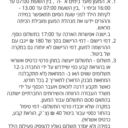
א. המעון פועל בימים א`-ה`, בין השעות 07:00 עד
16:00 ובימי ו` ,בין השעות 07:00 עד 13.00 -
לקיחת הילד לפני שעת הסיום תתאפשר במידה
וההורים יידעו את מנהלת המעון ומובילת הכיתה
מראש.
ב.ישנה אפשרות הארכה עד 17:00 בתשלום נוסף.
דמי רישום - דמי הרישום בסך של 180 ₪ ייגבו עם
ההרשמה למעון, דמי הרישום לא יוחזרו גם במקרה
של ביטול.
תשלום - התשלום ייעשה במתן פרטי כרטיס אשראי
או בהוראת קבע כפי שיידרש על ידי החברה ב-12
תשלומים שווים ו/או ב- המחאות (לא תתקבלנה
המחאות מבנק הדואר) לתאריך 2 בכל חודש.
כאשר תקבע דרגה לזכאים ויועבר הכסף על ידי
משרד העבודה הרווחה והשירותים החברתיים ישתנה
בהתאם סכום התשלום עבור המעון.
במקרה שלא יוכבדו פרטי התשלום– דמי טיפול
בהחזר כספי עבור ביטול 40 ₪ (צ`ק, הוראת קבע,
כרטיס אשראי).
במידה ולא יוסדר תשלום נאלץ להפסיק פעילות הילד