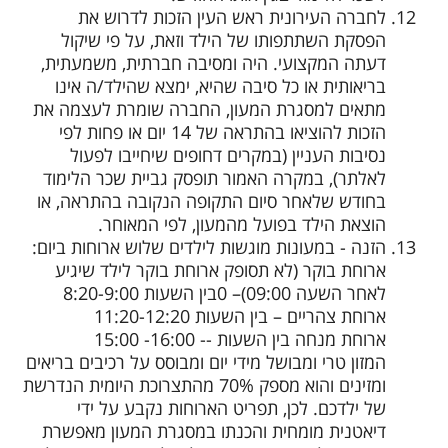
לחברה העירונית ראש העין הזכות לדרוש את
הפסקת השתתפותו של הילד וזאת, על פי שיקול
דעתה המקצועי. היה ומסיבה חברתית, משמעתית,
בריאותית או כל סיבה שהיא, ימצא שהילד/ה אינו
מתאים למסגרת המעון, החברה שומרת לעצמה את
הזכות להוציאו בהתראה של 14 יום או פחות לפי
נסיבות העניין (במקרים דחופים שיחייבו לפעול
לאלתר), במקרה האמור תופסק גביית שכר הלימוד
בחודש שלאחר סיום התקופה הנקובה בהתראה, או
הוצאת הילד בפועל מהמעון, לפי המאוחר.
הזנה - במעונות מוגשות לילדים שלוש ארוחות ביום:
ארוחת בוקר (לא תסופק ארוחת בוקר לילד שיגיע
לאחר השעה 09:00)– 0בין השעות 8:20-9:00
ארוחת צהריים – בין השעות 11:20-12:20
ארוחת מנחה בין השעות -- 16:00- 15:00
המזון טרי ומבושל מידי יום ומבוסס על רכיבים בריאים
ומזינים והוא מספק 70% מהתצרוכת היומית הנדרשת
של ילדכם. לכן, תפריט הארוחות נקבע על ידי
דיאטנית מומחית והכנתו במסגרת המעון מאפשרת