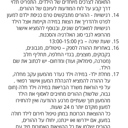
התאמה לצרכים מיוחדים של הילדים. התפריט תלוי
דרך קבע על לוח המודעות לעיונם של ההורים.
רגישויות - ההורים מתבקשים טרם כניסת ילדם למעון
לפרט ולהדריך את הצוות במידה וקיימות אצל הילד
רגישויות למאכלים שונים, ובנוסף להמציא אישור
מהרופא לגבי סוג האלרגיה והסכנות.
שעת שינה – בין 13:00-15:00
באחריות ההורה לספק – טיטולים, מגבונים,
בקבוקים, מוצצים, בגדי החלפה, תחליף חלב
(מטרנה, סימלאק ועוד) ומדחום- יש לכתוב את שם
הילד.
מחלת ילד- במידה וילד נעדר מהמעון עקב מחלה,
על ההורה להמציא להנהלת המעון אישור רפואי .
על פי הוראות משרד הבריאות במידה וילד חלה (חום
גבוה, שלשול) ההורים מחויבים לאסוף את הילד
מהמעון תוך שעתיים מרגע ההודעה ואין להחזירו
למעון מוקדם יותר מ 24 שעות.
כל ההוצאות הכרוכות במתן טיפול חירום לילד חולה
במעון, אם יידרשו ואו יינתנו, יחולו על ההורים,
ההורים ישלמו את כל ההוצאות האמורות מיד עם