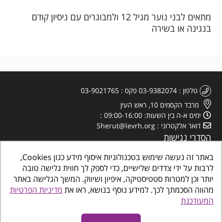
מתאים לבני נוער מגיל 12 ולמבוגרים עם ניסיון קודם
בנגינה או בשירה
טלפון
03-9382074
פקס
03-9021765
מרבד הקסמים 10, ראש העין
ימים א-ה בין השעות: 09:00-16:00
דואר אלקטרוני
Sherut@levrh.org
הסדרי נגישות
מדיניות הפרטיות
באתר זה נעשה שימוש בטכנולוגיות איסוף מידע כגון Cookies,
לרבות על ידי צדדים שלישיים, כדי לספק לך חווית גלישה טובה
יותר וכן למטרות סטטיסטיקה, איפיון ושיווק. המשך הגלישה באתר
מהווה הסכמתך לכך. למידע נוסף בנושא, ראו את
מדיניות הפרטיות
המעודכנת
כל הזכויות שמורות
©
www.makombalev.org.il
החברה העירונית ראש העין מרכזים
קהילתיים, תרבות פנאי וספורט