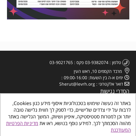
טלפון
03-9382074
פקס
03-9021765
מרבד הקסמים 10, ראש העין
ימים א-ה בין השעות: 09:00-16:00
דואר אלקטרוני
Sherut@levrh.org
הסדרי נגישות
מדיניות הפרטיות
באתר זה נעשה שימוש בטכנולוגיות איסוף מידע כגון Cookies,
לרבות על ידי צדדים שלישיים, כדי לספק לך חווית גלישה טובה
יותר וכן למטרות סטטיסטיקה, איפיון ושיווק. המשך הגלישה באתר
מהווה הסכמתך לכך. למידע נוסף בנושא, ראו את
מדיניות הפרטיות
המעודכנת
כל הזכויות שמורות
©
www.makombalev.org.il
החברה העירונית ראש העין מרכזים