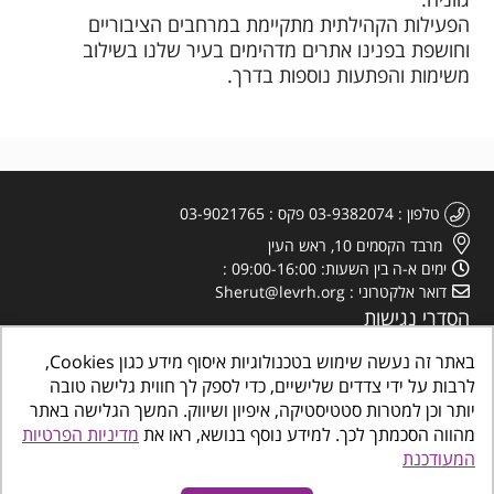
הפעילות הקהילתית מתקיימת במרחבים הציבוריים
וחושפת בפנינו אתרים מדהימים בעיר שלנו בשילוב
משימות והפתעות נוספות בדרך.
טלפון
03-9382074
פקס
03-9021765
מרבד הקסמים 10, ראש העין
ימים א-ה בין השעות: 09:00-16:00
דואר אלקטרוני
Sherut@levrh.org
הסדרי נגישות
מדיניות הפרטיות
באתר זה נעשה שימוש בטכנולוגיות איסוף מידע כגון Cookies,
לרבות על ידי צדדים שלישיים, כדי לספק לך חווית גלישה טובה
יותר וכן למטרות סטטיסטיקה, איפיון ושיווק. המשך הגלישה באתר
מהווה הסכמתך לכך. למידע נוסף בנושא, ראו את
מדיניות הפרטיות
המעודכנת
כל הזכויות שמורות
©
www.makombalev.org.il
החברה העירונית ראש העין מרכזים