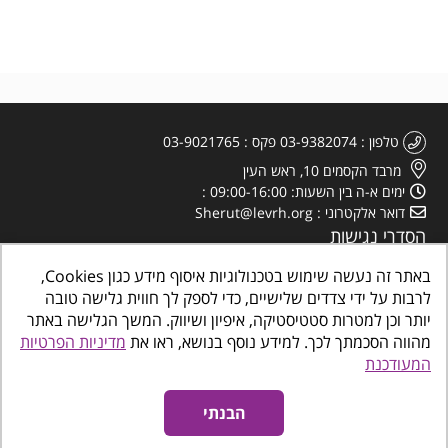
טלפון
03-9382074
פקס
03-9021765
מרבד הקסמים 10, ראש העין
ימים א-ה בין השעות: 09:00-16:00
דואר אלקטרוני
Sherut@levrh.org
הסדרי נגישות
מדיניות הפרטיות
באתר זה נעשה שימוש בטכנולוגיות איסוף מידע כגון Cookies,
לרבות על ידי צדדים שלישיים, כדי לספק לך חווית גלישה טובה
יותר וכן למטרות סטטיסטיקה, איפיון ושיווק. המשך הגלישה באתר
מהווה הסכמתך לכך. למידע נוסף בנושא, ראו את
מדיניות הפרטיות
המעודכנת
כל הזכויות שמורות
©
www.makombalev.org.il
החברה העירונית ראש העין מרכזים
קהילתיים, תרבות פנאי וספורט
הבנתי
אינטרדיל בניית אתרים לעסקים
נגישות אתרים