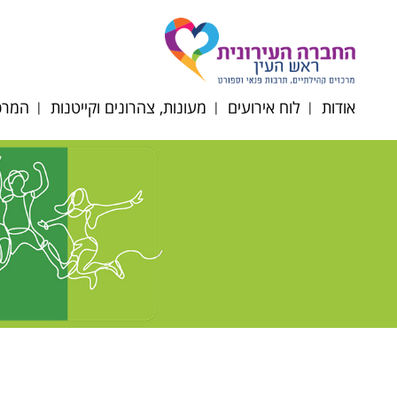
אודות
לוח אירועים
מעונות, צהרונים וקייטנות
המרכז
דירקטוריון החברה
תקנון רכישת כרטיסים
הרשמה לצהרונים
רוב
תשפ"ז
מטה החברה
רוב
מעונות יום
הסדרי
רובע
נגישות/תקנון/דוח כספי
סבסוד צהרוני גני ילדים
רוב
ופרוטוקולים
וחט"צ תשפ"ו
אוכל
לוח חופשות צהרונים
תשפ"ו 2025-2026
השכ
ניוזלטר צהרוני גנים
מרחב
תפריטי הזנה תשפ"ו
קייטנ
2025-2026
תקנו
טופס ועדת הנחות
תשפ"ו 6