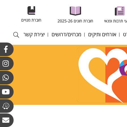
חוברת מנויים
י תרבות ופנאי
חוברת חוגים 2025-26
ט
אזרחים ותיקים
מכרזים/דרושים
יצירת קשר
רסל
חוגים במרכז לאזרחים
התקשרויות ורכש
וותיקים וולפסון
רגל
כוח אדם
חוגים מועדון גבעת
רעף
קולות קוראים
הסלעים
ריד
אנט - כדורשת
ס שדה
ס שולחן
טה