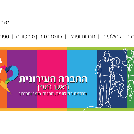
לאירוע
ים הקהילתיים
תרבות ופנאי
קונסרבטוריון סימפוניה
ספור
ע לב אפק
היכל התרבות
אודות
כדו
ע לב הגבעה
אולם סימפוניה
מחלקות כלים ומסלולי
כדו
לימוד
 לב מייסדים
אגם הצלילים
כדו
גופי ביצוע
ע לב פסגות
דיוקן - בית ספר
כדו
לאומנות
צוות הקונסרבטוריון
וסיות מיוחדות
מאמ
מגדל צדק
לוח אירועים וקונצרטים
רת אולמות
טני
תזמורת כלי הפריטה
הקונסרבטוריון
ים ציבוריים
טני
הישראלית
במערכת החינוך
ות קיץ 2026
קרא
מתחם האמנים
חוברת חוגים 2024-25
ן רישום חוגים
תכנית בית ספר מנגן
2025-2