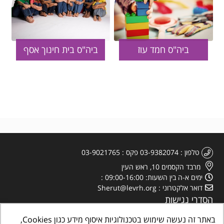
ביה"ס חמד עוז
ביה"ס בית חינוך אסף
טלפון
03-9382074
פקס
03-9021765
מרבד הקסמים 10, ראש העין
ימים א-ה בין השעות: 09:00-16:00
דואר אלקטרוני
Sherut@levrh.org
הסדרי נגישות
מדיניות הפרטיות
באתר זה נעשה שימוש בטכנולוגיות איסוף מידע כגון Cookies,